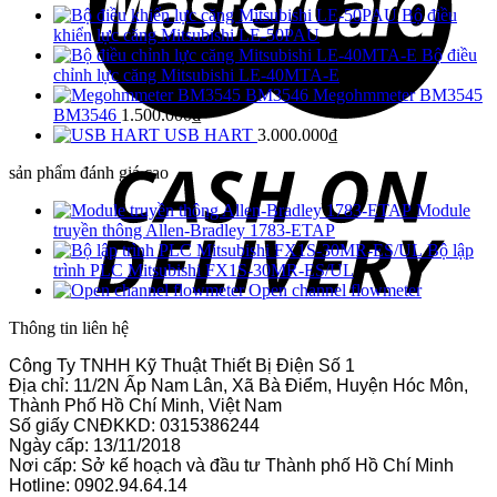
Bộ điều
khiển lực căng Mitsubishi LE-50PAU
Bộ điều
chỉnh lực căng Mitsubishi LE-40MTA-E
Megohmmeter BM3545
BM3546
1.500.000
₫
USB HART
3.000.000
₫
sản phẩm đánh giá cao
Module
truyền thông Allen-Bradley 1783-ETAP
Bộ lập
trình PLC Mitsubishi FX1S-30MR-ES/UL
Open channel flowmeter
Thông tin liên hệ
Công Ty TNHH Kỹ Thuật Thiết Bị Điện Số 1
Địa chỉ: 11/2N Ấp Nam Lân, Xã Bà Điểm, Huyện Hóc Môn,
Thành Phố Hồ Chí Minh, Việt Nam
Số giấy CNĐKKD: 0315386244
Ngày cấp: 13/11/2018
Nơi cấp: Sở kế hoạch và đầu tư Thành phố Hồ Chí Minh
Hotline: 0902.94.64.14