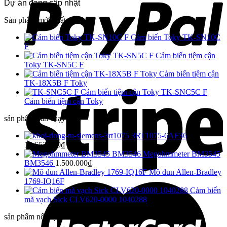
Dự án đang cập nhật
Sản phẩm mới nhất
Cảm biến Toky TK-SN10C
F
Cảm biến tiệm cận
Toky TK-SN5C F
Cảm biến tiệm cận
TK-18X5B F Toky
TK-SNC5C F
Cảm biến tiệm cận Toky
sản phẩm bán chạy nhất
3RT1075-6AF36
15.653.000
₫
Megohmmeter BM3545
BM3546
1.500.000
₫
Mô đun Allen-Bradley
1769-IQ16F
Cảm biến
mã vạch Sick CLV620-0000 1040288
sản phẩm nối bật