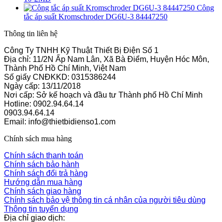
Công
tắc áp suất Kromschroder DG6U-3 84447250
Thông tin liên hệ
Công Ty TNHH Kỹ Thuật Thiết Bị Điện Số 1
Địa chỉ: 11/2N Ấp Nam Lân, Xã Bà Điểm, Huyện Hóc Môn,
Thành Phố Hồ Chí Minh, Việt Nam
Số giấy CNĐKKD: 0315386244
Ngày cấp: 13/11/2018
Nơi cấp: Sở kế hoạch và đầu tư Thành phố Hồ Chí Minh
Hotline: 0902.94.64.14
0903.94.64.14
Email: info@thietbidienso1.com
Chính sách mua hàng
Chính sách thanh toán
Chính sách bảo hành
Chính sách đổi trả hàng
Hướng dẫn mua hàng
Chính sách giao hàng
Chính sách bảo vệ thông tin cá nhân của người tiêu dùng
Thông tin tuyển dụng
Địa chỉ giao dịch: