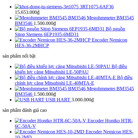
3RT1075-6AF36
15.653.000
₫
Megohmmeter BM3545
BM3546
1.500.000
₫
Bộ nguồn
Sitop Siemens 6EP1935-6MD31
Encoder Nemicon
HES-36-2MHCP
sản phẩm nối bật
Bộ điều
khiển lực căng Mitsubishi LE-50PAU
Bộ điều
chỉnh lực căng Mitsubishi LE-40MTA-E
Megohmmeter BM3545
BM3546
1.500.000
₫
USB HART
3.000.000
₫
sản phẩm đánh giá cao
Encoder Hontko HTR-
6C-50A-V
Encoder Nemicon HES-
10-2MD