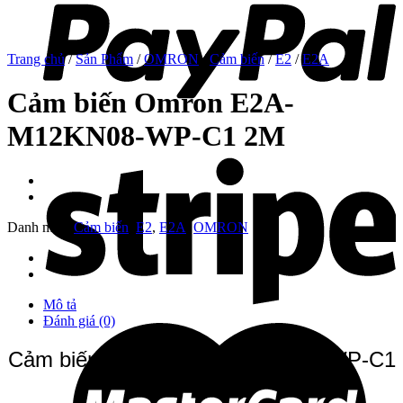
Trang chủ
/
Sản Phẩm
/
OMRON
/
Cảm biến
/
E2
/
E2A
Cảm biến Omron E2A-
M12KN08-WP-C1 2M
Danh mục:
Cảm biến
,
E2
,
E2A
,
OMRON
Mô tả
Đánh giá (0)
Cảm biến Omron E2A-M12KN08-WP-C1
2M