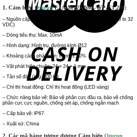
1. Cảm biến
Omron
E2A-M12KN08-WP-C1 2M
:
– Nguồn cấp: 12 – 24 VDC. Ripple (p-p): 10% max. (10 to 32
VDC)
– Dòng tiêu thụ: Max. 10mA
– Hình dạng: Hình trụ, đường kính Ø12
– Khoảng cách phát hiện: 8 mm ± 10%
– Vật phát hiện chuẩn: 24 × 24 × 1 mm
– Tần số đáp ứng: 800 Hz
– Chỉ thị hoạt động: Chỉ thị hoạt động (LED vàng)
– Chức năng bảo vệ: Bảo vệ phân cực đầu ra, bảo vệ chống
phân cực cực nguồn, chống sét áp, chống ngắn mạch
– Cấp bảo vệ: IP67
– Xuất xứ: China
2. Các mã hàng tương đương Cảm biến
Omron