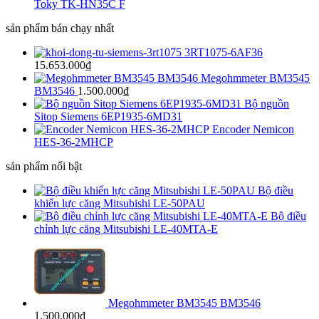
Toky TK-HN35C F
sản phẩm bán chạy nhất
3RT1075-6AF36
15.653.000
₫
Megohmmeter BM3545
BM3546
1.500.000
₫
Bộ nguồn
Sitop Siemens 6EP1935-6MD31
Encoder Nemicon
HES-36-2MHCP
sản phẩm nối bật
Bộ điều
khiển lực căng Mitsubishi LE-50PAU
Bộ điều
chỉnh lực căng Mitsubishi LE-40MTA-E
Megohmmeter BM3545 BM3546
1.500.000
₫