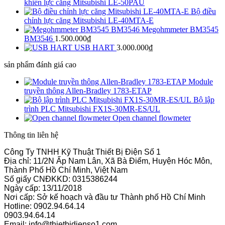
khiển lực căng Mitsubishi LE-50PAU
Bộ điều
chỉnh lực căng Mitsubishi LE-40MTA-E
Megohmmeter BM3545
BM3546
1.500.000
₫
USB HART
3.000.000
₫
sản phẩm đánh giá cao
Module
truyền thông Allen-Bradley 1783-ETAP
Bộ lập
trình PLC Mitsubishi FX1S-30MR-ES/UL
Open channel flowmeter
Thông tin liên hệ
Công Ty TNHH Kỹ Thuật Thiết Bị Điện Số 1
Địa chỉ: 11/2N Ấp Nam Lân, Xã Bà Điểm, Huyện Hóc Môn,
Thành Phố Hồ Chí Minh, Việt Nam
Số giấy CNĐKKD: 0315386244
Ngày cấp: 13/11/2018
Nơi cấp: Sở kế hoạch và đầu tư Thành phố Hồ Chí Minh
Hotline: 0902.94.64.14
0903.94.64.14
Email: info@thietbidienso1.com