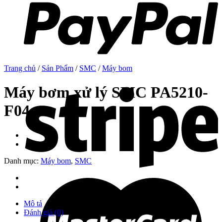
Trang chủ
/
Sản Phẩm
/
SMC
/
Máy bom
Máy bơm xử lý SMC PA5210-
F04
Danh mục:
Máy bom
,
SMC
Mô tả
Đánh giá (0)