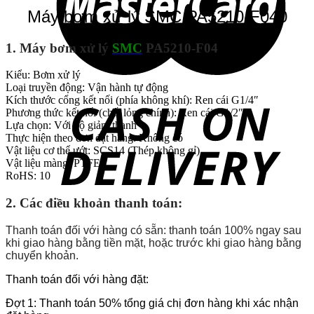
Máy bơm xử lý SMC PA5210-F040
1. Máy bơm xử lý
SMC
PA5210-F04
:
Kiểu: Bơm xử lý
Loại truyền động: Vận hành tự động
Kích thước cổng kết nối (phía không khí): Ren cái G1/4″
Phương thức kết nối (chất lỏng chính): Ren cái G1/2″
Lựa chọn: Với bộ giảm thanh
Thực hiện theo đơn đặt hàng: Không có
Vật liệu cơ thể ướt: SCS14 (Thép không gỉ)
Vật liệu màng: PTFE
RoHS: 10
2.
Các điều khoản thanh toán:
Thanh toán đối với hàng có sẵn: thanh toán 100% ngay sau
khi giao hàng bằng tiền mặt, hoặc trước khi giao hàng bằng
chuyển khoản.
Thanh toán đối với hàng đặt:
Đợt 1: Thanh toán 50% tổng giá chị đơn hàng khi xác nhận