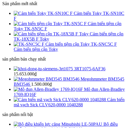
Sản phẩm mới nhất
Cảm biến Toky TK-SN10C
F
Cảm biến tiệm cận
Toky TK-SN5C F
Cảm biến tiệm cận
TK-18X5B F Toky
TK-SNC5C F
Cảm biến tiệm cận Toky
sản phẩm bán chạy nhất
3RT1075-6AF36
15.653.000
₫
Megohmmeter BM3545
BM3546
1.500.000
₫
Mô đun Allen-Bradley
1769-IQ16F
Cảm biến
mã vạch Sick CLV620-0000 1040288
sản phẩm nối bật
Bộ điều