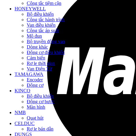
Công tắc tiệm cận
HONEYWELL
Bộ điều khiển
Công tắc hành trình
Van điều khiển
Công tắc áp suất
Mô đun
Bộ truyền động van
Dòng khác
Động cơ điều khiển
Cảm biến
Rơ le thời gian
Van Điện Từ
TAMAGAWA
Encoder
Động cơ
KINCO
Bộ điều khiển
Động cơ bước
Màn hình
NMB
Quạt hút
CELDUC
Rơ le bán dẫn
DUNGS