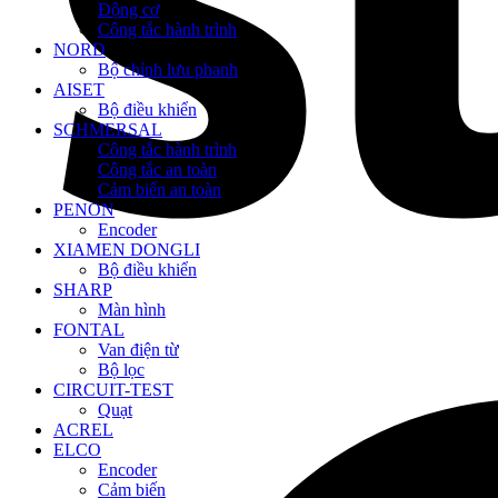
Động cơ
Công tắc hành trình
NORD
Bộ chỉnh lưu phanh
AISET
Bộ điều khiển
SCHMERSAL
Công tắc hành trình
Công tắc an toàn
Cảm biến an toàn
PENON
Encoder
XIAMEN DONGLI
Bộ điều khiển
SHARP
Màn hình
FONTAL
Van điện từ
Bộ lọc
CIRCUIT-TEST
Quạt
ACREL
ELCO
Encoder
Cảm biến