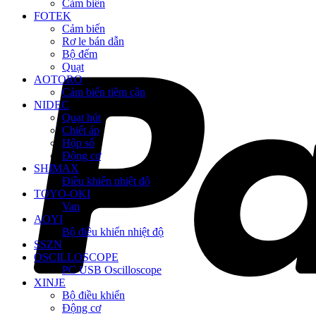
Cảm biến
FOTEK
Cảm biến
Rơ le bán dẫn
Bộ đếm
Quạt
AOTORO
Cảm biến tiệm cận
NIDEC
Quạt hút
Chiết áp
Hộp số
Động cơ
SHIMAX
Điều khiển nhiệt độ
TOYO-OKI
Van
AOYI
Bộ điều khiển nhiệt độ
SSZN
OSCILLOSCOPE
PC USB Oscilloscope
XINJE
Bộ điều khiển
Động cơ