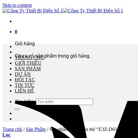
Skip to content
0
Giỏ hàng
Chưa có sản phẩm trong giỏ hàng.
TRANG CHỦ
GIỚI THIỆU
SẢN PHẨM
DỰ ÁN
ĐỐI TÁC
TIN TỨC
LIÊN HỆ
Tìm kiếm:
Trang chủ
/
Sản Phẩm
/
Sản phẩm được gắn thẻ “E3Z-D61 2M”
Lọc