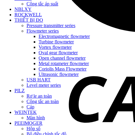
Công tắc áp suất
NBLXY
ROCKWELL
THIẾT BỊ ĐO
Pressure transmitter series
Flowmeter series
Electromagnetic flowmeter
Turbine flowmeter
Vortex flowmeter
Oval gear flowmeter
Open channel flowmeter
Metal rotameter flowmeter
Coriolis Mass Flowmeter
Ultrasonic flowmeter
USB HART
Level meter series
PILZ
Rơ le an toàn
Công tắc an toàn
Cáp
WEINTEK
Màn hình
PEEIMOGER
Hộp số
Bộ điều chỉnh tốc độ