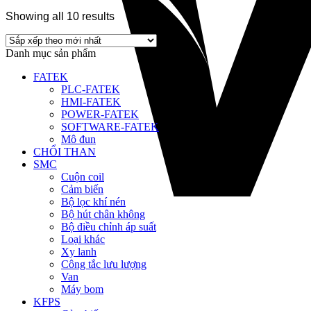
Showing all 10 results
Danh mục sản phẩm
FATEK
PLC-FATEK
HMI-FATEK
POWER-FATEK
SOFTWARE-FATEK
Mô đun
CHỔI THAN
SMC
Cuộn coil
Cảm biến
Bộ lọc khí nén
Bộ hút chân không
Bộ điều chỉnh áp suất
Loại khác
Xy lanh
Công tắc lưu lượng
Van
Máy bom
KFPS