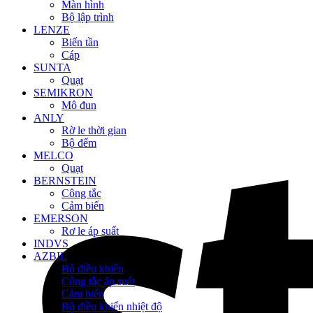
Màn hình
Bộ lập trình
LENZE
Biến tần
Cáp
SUNTA
Quạt
SEMIKRON
Mô đun
ANLY
Rờ le thời gian
Bộ đếm
MELCO
Quạt
BERNSTEIN
Công tắc
Cảm biến
EMERSON
Rơ le áp suất
INDVS
AZBIL
Bộ điều khiển
Công tắc áp suất
Cảm biến
Bộ điều khiển nhiệt độ