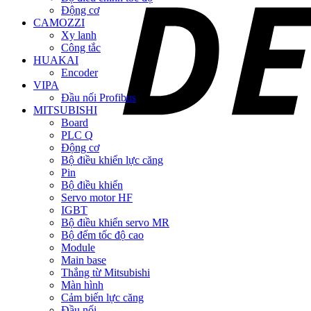
Động cơ
CAMOZZI
Xy lanh
Công tắc
HUAKAI
Encoder
VIPA
Đầu nối Profibus
MITSUBISHI
Board
PLC Q
Động cơ
Bộ điều khiển lực căng
Pin
Bộ điều khiển
Servo motor HF
IGBT
Bộ điều khiển servo MR
Bộ đếm tốc độ cao
Module
Main base
Thắng từ Mitsubishi
Màn hình
Cảm biến lực căng
Đầu nối