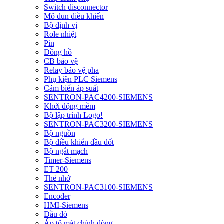
Switch disconnector
Mô đun điều khiển
Bộ định vị
Role nhiệt
Pin
Đồng hồ
CB bảo vệ
Relay bảo vệ pha
Phụ kiện PLC Siemens
Cảm biến áp suất
SENTRON-PAC4200-SIEMENS
Khởi động mềm
Bộ lập trình Logo!
SENTRON-PAC3200-SIEMENS
Bộ nguồn
Bộ điều khiển đầu đốt
Bộ ngắt mạch
Timer-Siemens
ET 200
Thẻ nhớ
SENTRON-PAC3100-SIEMENS
Encoder
HMI-Siemens
Đầu dò
Áp tô mát chỉnh dòng