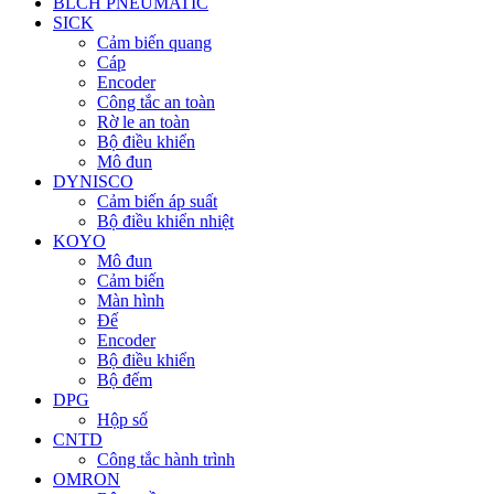
BLCH PNEUMATIC
SICK
Cảm biến quang
Cáp
Encoder
Công tắc an toàn
Rờ le an toàn
Bộ điều khiển
Mô đun
DYNISCO
Cảm biến áp suất
Bộ điều khiển nhiệt
KOYO
Mô đun
Cảm biến
Màn hình
Đế
Encoder
Bộ điều khiển
Bộ đếm
DPG
Hộp số
CNTD
Công tắc hành trình
OMRON