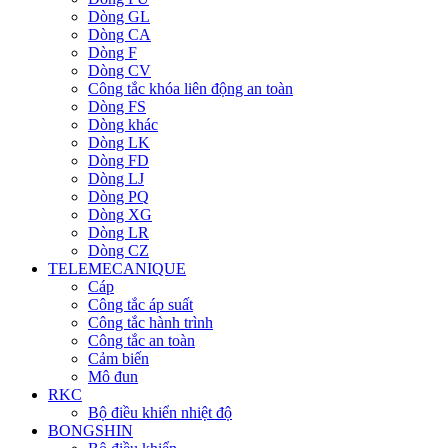
Dòng GL
Dòng CA
Dòng F
Dòng CV
Công tắc khóa liên động an toàn
Dòng FS
Dòng khác
Dòng LK
Dòng FD
Dòng LJ
Dòng PQ
Dòng XG
Dòng LR
Dòng CZ
TELEMECANIQUE
Cáp
Công tắc áp suất
Công tắc hành trình
Công tắc an toàn
Cảm biến
Mô đun
RKC
Bộ điều khiển nhiệt độ
BONGSHIN