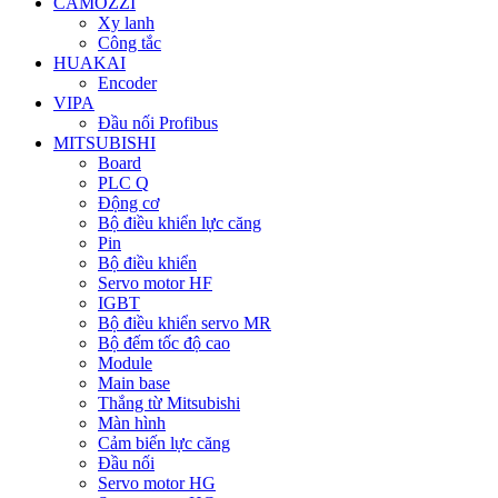
CAMOZZI
Xy lanh
Công tắc
HUAKAI
Encoder
VIPA
Đầu nối Profibus
MITSUBISHI
Board
PLC Q
Động cơ
Bộ điều khiển lực căng
Pin
Bộ điều khiển
Servo motor HF
IGBT
Bộ điều khiển servo MR
Bộ đếm tốc độ cao
Module
Main base
Thắng từ Mitsubishi
Màn hình
Cảm biến lực căng
Đầu nối
Servo motor HG