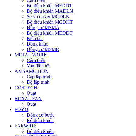
Cảm biến
Bộ điều khiển MFDDT
Bộ điều khiển MADLN
Servo driver MCDLN
Bộ điều khiển MCDHT
Động cơ MSMA
Bộ điều khiển MEDDT
Biến tần
Dòng khác
Động cơ MSMR
METAL WORK
Cảm biến
Van điện từ
AMSAMOTION
Cáp lập trình
Bộ lập trình
COSTECH
Quạt
ROYAL FAN
Quạt
FOYO
Động cơ bước
Bộ điều khiển
FARWIDE
Bộ điều khiển