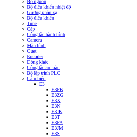
Bộ nguồn
Bộ điều khiển nhiệt độ
Gương phản xạ
Bộ điều khiển
Time
Cáp
Công tắc hành trình
Camera
Màn hình
Quạt
Encoder
Dòng khác
Công tắc an toàn
Bộ lập trình PLC
Cảm biến
E3
E3FB
E3ZG
E3X
E3N
E3JK
E3T
E3FA
E3JM
E3S