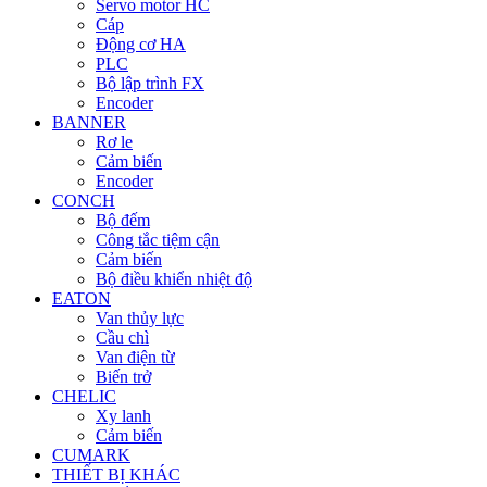
Servo motor HC
Cáp
Động cơ HA
PLC
Bộ lập trình FX
Encoder
BANNER
Rơ le
Cảm biến
Encoder
CONCH
Bộ đếm
Công tắc tiệm cận
Cảm biến
Bộ điều khiển nhiệt độ
EATON
Van thủy lực
Cầu chì
Van điện từ
Biến trở
CHELIC
Xy lanh
Cảm biến
CUMARK
THIẾT BỊ KHÁC