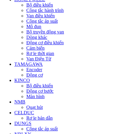
Bộ điều khiển
Công tắc hành trình
Van điều khiển
Công tắc áp suất
Mô đun
Bộ truyền động van
Dòng khác
Động cơ điều khiển
Cảm biến
Rơ le thời gian
Van Điện Từ
TAMAGAWA
Encoder
Động cơ
KINCO
Bộ điều khiển
Động cơ bước
Màn hình
NMB
Quạt hút
CELDUC
Rơ le bán dẫn
DUNGS
Công tắc áp suất