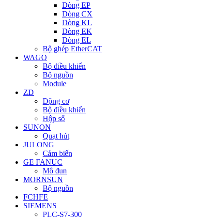
Dòng EP
Dòng CX
Dòng KL
Dòng EK
Dòng EL
Bộ ghép EtherCAT
WAGO
Bộ điều khiển
Bộ nguồn
Module
ZD
Động cơ
Bộ điều khiển
Hộp số
SUNON
Quạt hút
JULONG
Cảm biến
GE FANUC
Mô đun
MORNSUN
Bộ nguồn
FCHFE
SIEMENS
PLC-S7-300