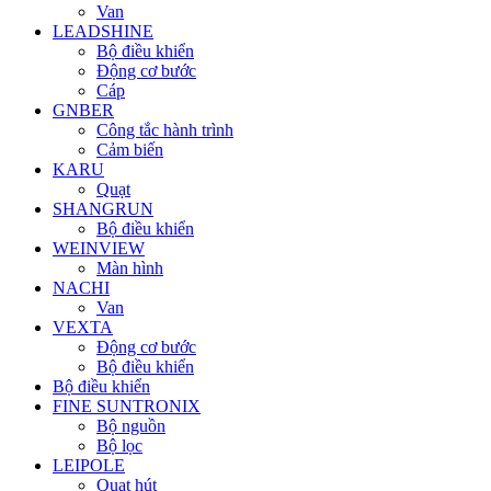
Van
LEADSHINE
Bộ điều khiển
Động cơ bước
Cáp
GNBER
Công tắc hành trình
Cảm biến
KARU
Quạt
SHANGRUN
Bộ điều khiển
WEINVIEW
Màn hình
NACHI
Van
VEXTA
Động cơ bước
Bộ điều khiển
Bộ điều khiển
FINE SUNTRONIX
Bộ nguồn
Bộ lọc
LEIPOLE
Quạt hút