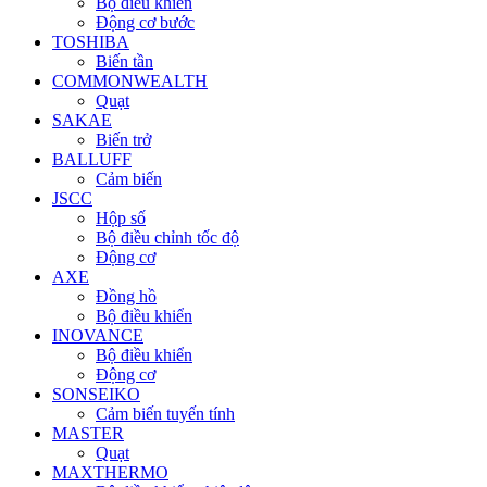
Bộ điều khiển
Động cơ bước
TOSHIBA
Biến tần
COMMONWEALTH
Quạt
SAKAE
Biến trở
BALLUFF
Cảm biến
JSCC
Hộp số
Bộ điều chỉnh tốc độ
Động cơ
AXE
Đồng hồ
Bộ điều khiển
INOVANCE
Bộ điều khiển
Động cơ
SONSEIKO
Cảm biến tuyến tính
MASTER
Quạt
MAXTHERMO