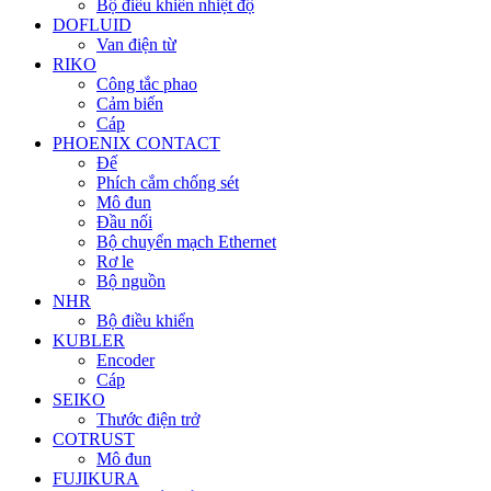
Bộ điều khiển nhiệt độ
DOFLUID
Van điện từ
RIKO
Công tắc phao
Cảm biến
Cáp
PHOENIX CONTACT
Đế
Phích cắm chống sét
Mô đun
Đầu nối
Bộ chuyển mạch Ethernet
Rơ le
Bộ nguồn
NHR
Bộ điều khiển
KUBLER
Encoder
Cáp
SEIKO
Thước điện trở
COTRUST
Mô đun
FUJIKURA