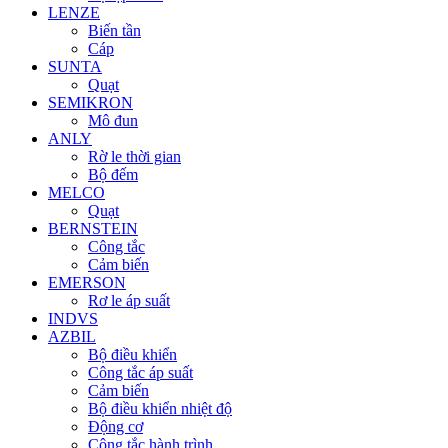
LENZE
Biến tần
Cáp
SUNTA
Quạt
SEMIKRON
Mô đun
ANLY
Rờ le thời gian
Bộ đếm
MELCO
Quạt
BERNSTEIN
Công tắc
Cảm biến
EMERSON
Rơ le áp suất
INDVS
AZBIL
Bộ điều khiển
Công tắc áp suất
Cảm biến
Bộ điều khiển nhiệt độ
Động cơ
Công tắc hành trình