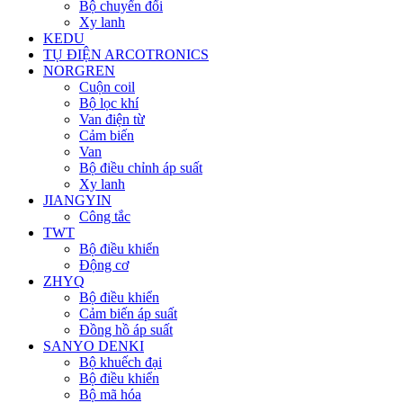
Bộ chuyển đổi
Xy lanh
KEDU
TỤ ĐIỆN ARCOTRONICS
NORGREN
Cuộn coil
Bộ lọc khí
Van điện từ
Cảm biến
Van
Bộ điều chỉnh áp suất
Xy lanh
JIANGYIN
Công tắc
TWT
Bộ điều khiển
Động cơ
ZHYQ
Bộ điều khiển
Cảm biến áp suất
Đồng hồ áp suất
SANYO DENKI
Bộ khuếch đại
Bộ điều khiển
Bộ mã hóa