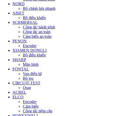
NORD
Bộ chỉnh lưu phanh
AISET
Bộ điều khiển
SCHMERSAL
Công tắc hành trình
Công tắc an toàn
Cảm biến an toàn
PENON
Encoder
XIAMEN DONGLI
Bộ điều khiển
SHARP
Màn hình
FONTAL
Van điện từ
Bộ lọc
CIRCUIT-TEST
Quạt
ACREL
ELCO
Encoder
Cảm biến
Công tắc tiệm cận
HONEYWELL