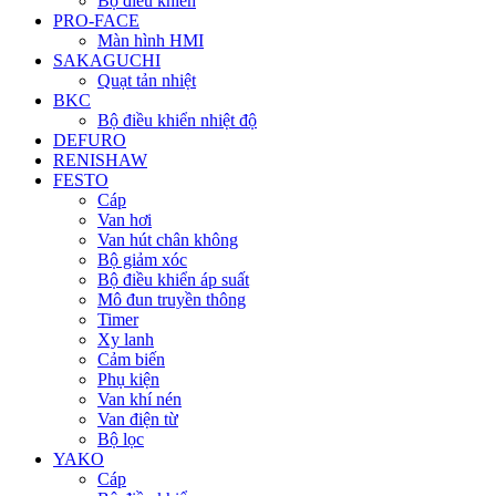
Bộ điều khiển
PRO-FACE
Màn hình HMI
SAKAGUCHI
Quạt tản nhiệt
BKC
Bộ điều khiển nhiệt độ
DEFURO
RENISHAW
FESTO
Cáp
Van hơi
Van hút chân không
Bộ giảm xóc
Bộ điều khiển áp suất
Mô đun truyền thông
Timer
Xy lanh
Cảm biến
Phụ kiện
Van khí nén
Van điện từ
Bộ lọc
YAKO
Cáp