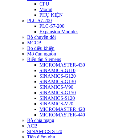
CPU
Modul
PHỤ KIỆN
PLC S7-200
PLC-S7-200
Expansion Modules
Bộ chuyển đổi
MCCB
Bo điều khiển
Mô đun nguồn
Biến tần Siemens
MICROMASTER-430
SINAMICS-G110
SINAMICS-G120
SINAMICS-G130
SINAMICS-V90
SINAMICS-G150
SINAMICS-S120
SINAMICS-V20
MICROMASTER-420
MICROMASTER-440
Bộ chia mạng
ACB
SINAMICS S120
Tiếp điểm phụ