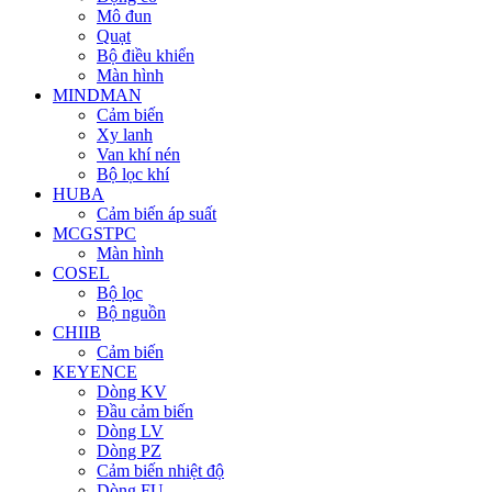
Mô đun
Quạt
Bộ điều khiển
Màn hình
MINDMAN
Cảm biến
Xy lanh
Van khí nén
Bộ lọc khí
HUBA
Cảm biến áp suất
MCGSTPC
Màn hình
COSEL
Bộ lọc
Bộ nguồn
CHIIB
Cảm biến
KEYENCE
Dòng KV
Đầu cảm biến
Dòng LV
Dòng PZ
Cảm biến nhiệt độ
Dòng FU