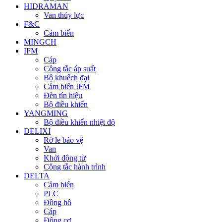
HIDRAMAN
Van thủy lực
F&C
Cảm biến
MINGCH
IFM
Cáp
Công tắc áp suất
Bộ khuếch đại
Cảm biến IFM
Đèn tín hiệu
Bộ điều khiển
YANGMING
Bộ điều khiển nhiệt độ
DELIXI
Rờ le bảo vệ
Van
Khởi động từ
Công tắc hành trình
DELTA
Cảm biến
PLC
Đồng hồ
Cáp
Động cơ