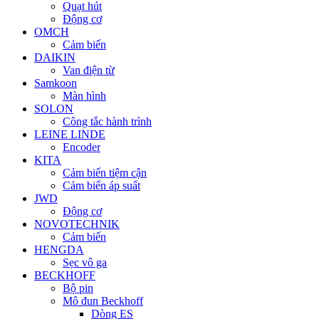
Quạt hút
Động cơ
OMCH
Cảm biến
DAIKIN
Van điện từ
Samkoon
Màn hình
SOLON
Công tắc hành trình
LEINE LINDE
Encoder
KITA
Cảm biến tiệm cận
Cảm biến áp suất
JWD
Động cơ
NOVOTECHNIK
Cảm biến
HENGDA
Sẹc vô ga
BECKHOFF
Bộ pin
Mô đun Beckhoff
Dòng ES