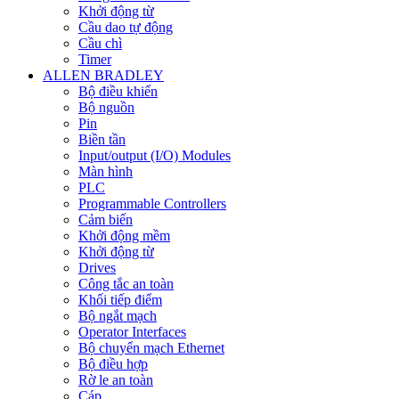
Khởi động từ
Cầu dao tự động
Cầu chì
Timer
ALLEN BRADLEY
Bộ điều khiển
Bộ nguồn
Pin
Biền tần
Input/output (I/O) Modules
Màn hình
PLC
Programmable Controllers
Cảm biến
Khởi động mềm
Khởi động từ
Drives
Công tắc an toàn
Khối tiếp điểm
Bộ ngắt mạch
Operator Interfaces
Bộ chuyển mạch Ethernet
Bộ điều hợp
Rờ le an toàn
Cáp