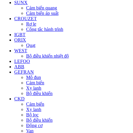
SUNX
Cảm biến quang
Cảm biến áp suất
CROUZET
Rơ le
Công tắc hành trình
IGBT
ORIX
Quạt
WEST
Bộ điều khiển nhiệt độ
LEFOO
ABB
GEFRAN
Mô đun
Cảm biến
Xy lanh
Bộ điều khiển
CKD
Cảm biến
Xy lanh
Bộ lọc
Bộ điều khiển
Động cơ
Van