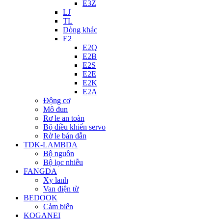
E3Z
LJ
TL
Dòng khác
E2
E2Q
E2B
E2S
E2E
E2K
E2A
Động cơ
Mô đun
Rơ le an toàn
Bộ điều khiển servo
Rờ le bán dẫn
TDK-LAMBDA
Bộ nguồn
Bộ lọc nhiễu
FANGDA
Xy lanh
Van điện từ
BEDOOK
Cảm biến
KOGANEI