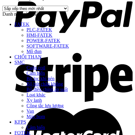
Danh mục sản phẩm
FATEK
PLC-FATEK
HMI-FATEK
POWER-FATEK
SOFTWARE-FATEK
Mô đun
CHỔI THAN
SMC
Cuộn coil
Cảm biến
Bộ lọc khí nén
Bộ hút chân không
Bộ điều chỉnh áp suất
Loại khác
Xy lanh
Công tắc lưu lượng
Van
Máy bom
KFPS
Cảm biến
FOTEK