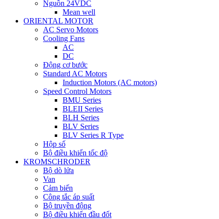
Nguồn 24VDC
Mean well
ORIENTAL MOTOR
AC Servo Motors
Cooling Fans
AC
DC
Động cơ bước
Standard AC Motors
Induction Motors (AC motors)
Speed Control Motors
BMU Series
BLEII Series
BLH Series
BLV Series
BLV Series R Type
Hộp số
Bộ điều khiển tốc độ
KROMSCHRODER
Bộ dò lửa
Van
Cảm biến
Công tắc áp suất
Bộ truyền động
Bộ điều khiển đầu đốt