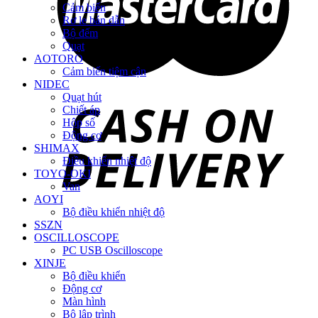
Cảm biến
Rơ le bán dẫn
Bộ đếm
Quạt
AOTORO
Cảm biến tiệm cận
NIDEC
Quạt hút
Chiết áp
Hộp số
Động cơ
SHIMAX
Điều khiển nhiệt độ
TOYO-OKI
Van
AOYI
Bộ điều khiển nhiệt độ
SSZN
OSCILLOSCOPE
PC USB Oscilloscope
XINJE
Bộ điều khiển
Động cơ
Màn hình
Bộ lập trình