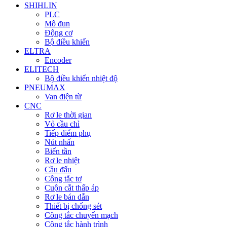
SHIHLIN
PLC
Mô đun
Động cơ
Bộ điều khiển
ELTRA
Encoder
ELITECH
Bộ điều khiển nhiệt độ
PNEUMAX
Van điện từ
CNC
Rơ le thời gian
Vỏ cầu chì
Tiếp điểm phụ
Nút nhấn
Biến tần
Rơ le nhiệt
Cầu đấu
Công tắc tơ
Cuộn cắt thấp áp
Rơ le bán dẫn
Thiết bị chống sét
Công tắc chuyển mạch
Công tắc hành trình