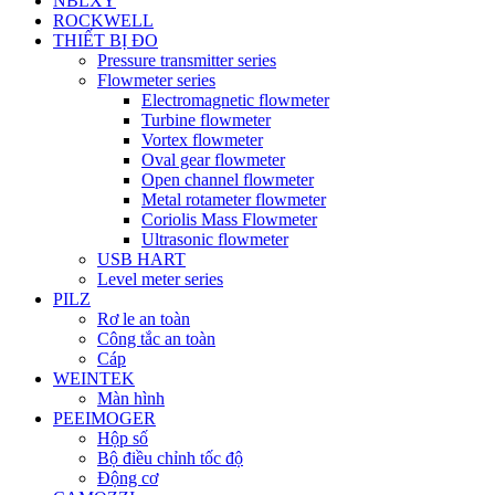
NBLXY
ROCKWELL
THIẾT BỊ ĐO
Pressure transmitter series
Flowmeter series
Electromagnetic flowmeter
Turbine flowmeter
Vortex flowmeter
Oval gear flowmeter
Open channel flowmeter
Metal rotameter flowmeter
Coriolis Mass Flowmeter
Ultrasonic flowmeter
USB HART
Level meter series
PILZ
Rơ le an toàn
Công tắc an toàn
Cáp
WEINTEK
Màn hình
PEEIMOGER
Hộp số
Bộ điều chỉnh tốc độ
Động cơ