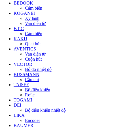
BEDOOK
Cảm biến
KOGANEI
Xy lanh
Van điện từ
F.T.C
Cảm biến
KAKU
Quạt hút
AVENTICS
Van điện từ
Cuộn hút
VECTOR
Bộ đo nhiệt độ
BUSSMANN
Cầu chì
TAISEE
Bộ điều khiển
Rơ le
TOGAMI
DEI
Bộ điều khiển nhiệt độ
LIKA
Encoder
BAUMER