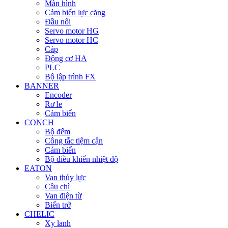
Màn hình
Cảm biến lực căng
Đầu nối
Servo motor HG
Servo motor HC
Cáp
Động cơ HA
PLC
Bộ lập trình FX
BANNER
Encoder
Rơ le
Cảm biến
CONCH
Bộ đếm
Công tắc tiệm cận
Cảm biến
Bộ điều khiển nhiệt độ
EATON
Van thủy lực
Cầu chì
Van điện từ
Biến trở
CHELIC
Xy lanh