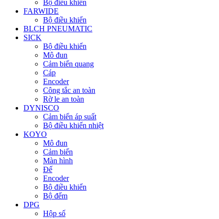
Bộ điều khiển
FARWIDE
Bộ điều khiển
BLCH PNEUMATIC
SICK
Bộ điều khiển
Mô đun
Cảm biến quang
Cáp
Encoder
Công tắc an toàn
Rờ le an toàn
DYNISCO
Cảm biến áp suất
Bộ điều khiển nhiệt
KOYO
Mô đun
Cảm biến
Màn hình
Đế
Encoder
Bộ điều khiển
Bộ đếm
DPG
Hộp số