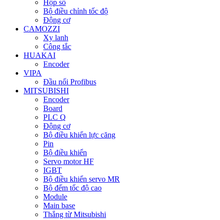
Hộp số
Bộ điều chỉnh tốc độ
Động cơ
CAMOZZI
Xy lanh
Công tắc
HUAKAI
Encoder
VIPA
Đầu nối Profibus
MITSUBISHI
Encoder
Board
PLC Q
Động cơ
Bộ điều khiển lực căng
Pin
Bộ điều khiển
Servo motor HF
IGBT
Bộ điều khiển servo MR
Bộ đếm tốc độ cao
Module
Main base
Thắng từ Mitsubishi