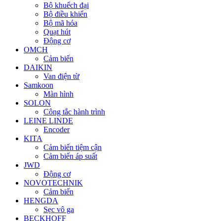
Bộ khuếch đại
Bộ điều khiển
Bộ mã hóa
Quạt hút
Động cơ
OMCH
Cảm biến
DAIKIN
Van điện từ
Samkoon
Màn hình
SOLON
Công tắc hành trình
LEINE LINDE
Encoder
KITA
Cảm biến tiệm cận
Cảm biến áp suất
JWD
Động cơ
NOVOTECHNIK
Cảm biến
HENGDA
Sẹc vô ga
BECKHOFF