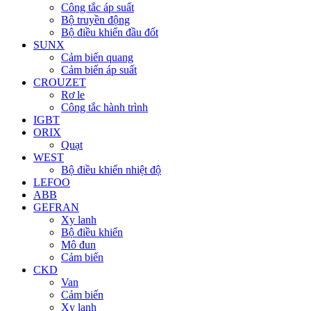
Công tắc áp suất
Bộ truyền động
Bộ điều khiển đầu đốt
SUNX
Cảm biến quang
Cảm biến áp suất
CROUZET
Rơ le
Công tắc hành trình
IGBT
ORIX
Quạt
WEST
Bộ điều khiển nhiệt độ
LEFOO
ABB
GEFRAN
Xy lanh
Bộ điều khiển
Mô đun
Cảm biến
CKD
Van
Cảm biến
Xy lanh