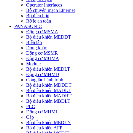
Operator Interfaces
Bộ chuyển mạch Ethernet
Bộ điều hợp
Rờ le an toàn
PANASONIC
Động cơ MSMA
Bộ điều khiển MEDDT
Biến tần
Dòng khác
Động cơ MSMR
Động cơ MUMA
Module
Bộ điều khiển MEDLT
Động cơ MHMD
Công tắc hành trình
Bộ điều khiển MDDDT
Bộ điều khiển MADLT
Bộ điều khiển MADHT
Bộ điều khiển MBDLT
PLC
Động cơ MHMJ
Cáp
Bộ điều khiển MEDLN
Bộ điều khiển AFP