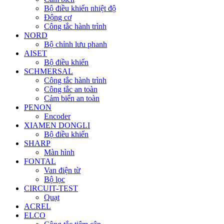
Bộ điều khiển nhiệt độ
Động cơ
Công tắc hành trình
NORD
Bộ chỉnh lưu phanh
AISET
Bộ điều khiển
SCHMERSAL
Công tắc hành trình
Công tắc an toàn
Cảm biến an toàn
PENON
Encoder
XIAMEN DONGLI
Bộ điều khiển
SHARP
Màn hình
FONTAL
Van điện từ
Bộ lọc
CIRCUIT-TEST
Quạt
ACREL
ELCO