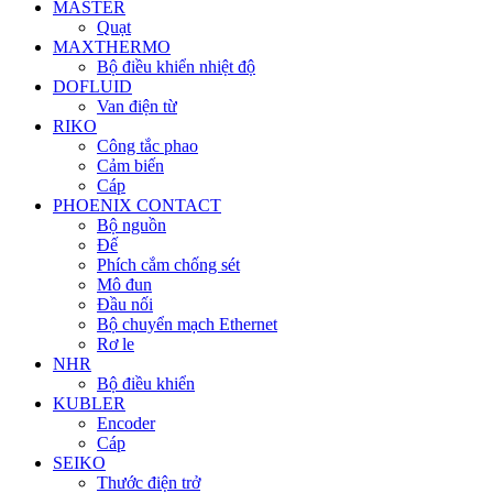
MASTER
Quạt
MAXTHERMO
Bộ điều khiển nhiệt độ
DOFLUID
Van điện từ
RIKO
Công tắc phao
Cảm biến
Cáp
PHOENIX CONTACT
Bộ nguồn
Đế
Phích cắm chống sét
Mô đun
Đầu nối
Bộ chuyển mạch Ethernet
Rơ le
NHR
Bộ điều khiển
KUBLER
Encoder
Cáp
SEIKO
Thước điện trở