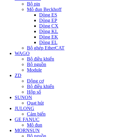
Bộ pin
Mô đun Beckhoff
Dòng ES
Dòng EP
Dòng CX
Dòng KL
Dòng EK
Dòng EL
Bộ ghép EtherCAT
WAGO
Bộ điều khiển
Bộ nguồn
Module
ZD
Động cơ
Bộ điều khiển
Hộp số
SUNON
Quạt hút
JULONG
Cảm biến
GE FANUC
Mô đun
MORNSUN
Bộ nguồn