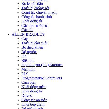
Rơ le bán dẫn
Thiết bị chống sét
Công tắc chuyển mạch
Công tắc hành trình
Khởi động từ
Cầu dao tự động
Cầu chì
ALLEN BRADLEY
Cáp
Thiết bị đầu cuối
Bộ điều khiển
Bộ nguồn
Pin
Biền tần
Input/output (I/O) Modules
Màn hình
PLC
Programmable Controllers
Cảm biến
Khởi động mềm
Khởi động từ
Drives
Công tắc an toàn
Khối tiếp điểm
Bộ ngắt mạch