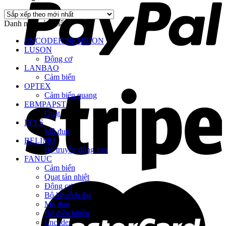
Danh mục sản phẩm
ENCODER NEMICON
LUSON
Động cơ
LANBAO
Cảm biến
OPTEX
Cảm biến quang
EBMPAPST
Quạt
IXYS
Mô đun
BELIMO
Bộ truyền động van
FANUC
Cảm biến
Quạt tản nhiệt
Động cơ
Bộ khuếch đại
Mô đun
Bộ điều khiển
Encoder