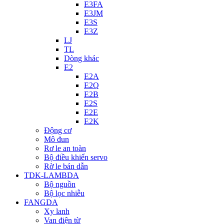
E3FA
E3JM
E3S
E3Z
LJ
TL
Dòng khác
E2
E2A
E2Q
E2B
E2S
E2E
E2K
Động cơ
Mô đun
Rơ le an toàn
Bộ điều khiển servo
Rờ le bán dẫn
TDK-LAMBDA
Bộ nguồn
Bộ lọc nhiễu
FANGDA
Xy lanh
Van điện từ