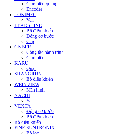
Cảm biến quang
Encoder
TOKIMEC
Van
LEADSHINE
Bộ điều khiển
Động cơ bước
Cáp
GNBER
Công tắc hành trình
Cảm biến
KARU
Quạt
SHANGRUN
Bộ điều khiển
WEINVIEW
Màn hình
NACHI
Van
VEXTA
Động cơ bước
Bộ điều khiển
Bộ điều khiển
FINE SUNTRONIX
Bộ lọc