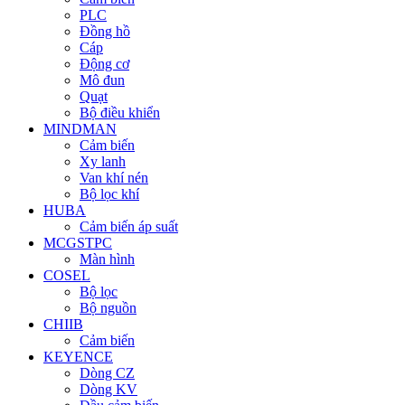
PLC
Đồng hồ
Cáp
Động cơ
Mô đun
Quạt
Bộ điều khiển
MINDMAN
Cảm biến
Xy lanh
Van khí nén
Bộ lọc khí
HUBA
Cảm biến áp suất
MCGSTPC
Màn hình
COSEL
Bộ lọc
Bộ nguồn
CHIIB
Cảm biến
KEYENCE
Dòng CZ
Dòng KV