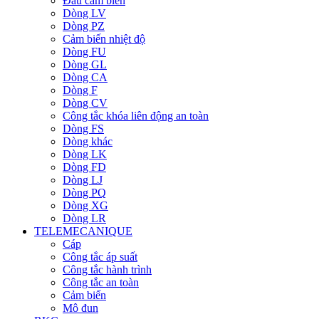
Đầu cảm biến
Dòng LV
Dòng PZ
Cảm biến nhiệt độ
Dòng FU
Dòng GL
Dòng CA
Dòng F
Dòng CV
Công tắc khóa liên động an toàn
Dòng FS
Dòng khác
Dòng LK
Dòng FD
Dòng LJ
Dòng PQ
Dòng XG
Dòng LR
TELEMECANIQUE
Cáp
Công tắc áp suất
Công tắc hành trình
Công tắc an toàn
Cảm biến
Mô đun