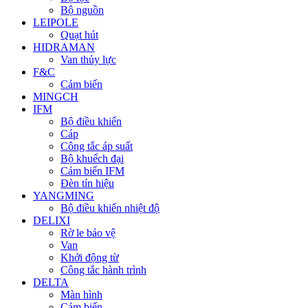
Bộ nguồn
LEIPOLE
Quạt hút
HIDRAMAN
Van thủy lực
F&C
Cảm biến
MINGCH
IFM
Bộ điều khiển
Cáp
Công tắc áp suất
Bộ khuếch đại
Cảm biến IFM
Đèn tín hiệu
YANGMING
Bộ điều khiển nhiệt độ
DELIXI
Rờ le bảo vệ
Van
Khởi động từ
Công tắc hành trình
DELTA
Màn hình
Cảm biến