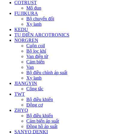
COTRUST
Mô đun
FUJIKURA
Bộ chuyển đổi
Xy lanh
KEDU
TỤ ĐIỆN ARCOTRONICS
NORGREN
Cuộn coil
Bộ lọc khí
Van điện từ
Cảm biến
Van
Bộ điều chỉnh áp suất
Xy lanh
JIANGYIN
Công tắc
TWT
Bộ điều khiển
Động cơ
ZHYQ
Bộ điều khiển
Cảm biến áp suất
Đồng hồ áp suất
SANYO DENKI