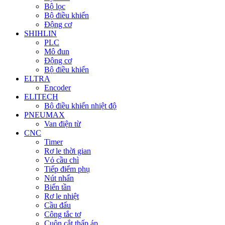
Bộ lọc
Bộ điều khiển
Động cơ
SHIHLIN
PLC
Mô đun
Động cơ
Bộ điều khiển
ELTRA
Encoder
ELITECH
Bộ điều khiển nhiệt độ
PNEUMAX
Van điện từ
CNC
Timer
Rơ le thời gian
Vỏ cầu chì
Tiếp điểm phụ
Nút nhấn
Biến tần
Rơ le nhiệt
Cầu đấu
Công tắc tơ
Cuộn cắt thấp áp