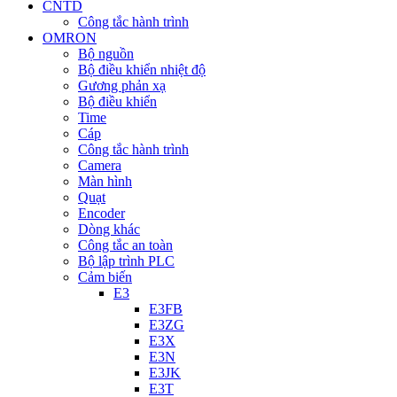
CNTD
Công tắc hành trình
OMRON
Bộ nguồn
Bộ điều khiển nhiệt độ
Gương phản xạ
Bộ điều khiển
Time
Cáp
Công tắc hành trình
Camera
Màn hình
Quạt
Encoder
Dòng khác
Công tắc an toàn
Bộ lập trình PLC
Cảm biến
E3
E3FB
E3ZG
E3X
E3N
E3JK
E3T