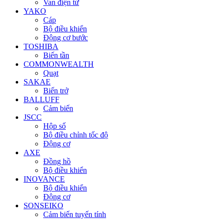
Van điện từ
YAKO
Cáp
Bộ điều khiển
Động cơ bước
TOSHIBA
Biến tần
COMMONWEALTH
Quạt
SAKAE
Biến trở
BALLUFF
Cảm biến
JSCC
Hộp số
Bộ điều chỉnh tốc độ
Động cơ
AXE
Đồng hồ
Bộ điều khiển
INOVANCE
Bộ điều khiển
Động cơ
SONSEIKO
Cảm biến tuyến tính