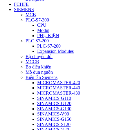
FCHFE
SIEMENS
MCB
PLC-S7-300
CPU
Modul
PHỤ KIỆN
PLC S7-200
PLC-S7-200
Expansion Modules
Bộ chuyển đổi
MCCB
Bo điều khiển
Mô đun nguồn
Biến tần Siemens
MICROMASTER-420
MICROMASTER-440
MICROMASTER-430
SINAMICS-G110
SINAMICS-G120
SINAMICS-G130
SINAMICS-V90
SINAMICS-G150
SINAMICS-S120
SINAMICS-V20