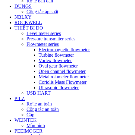
Rơ le bán dẫn
DUNGS
Công tắc áp suất
NBLXY
ROCKWELL
THIẾT BỊ ĐO
Level meter series
Pressure transmitter series
Flowmeter series
Electromagnetic flowmeter
Turbine flowmeter
Vortex flowmeter
Oval gear flowmeter
Open channel flowmeter
Metal rotameter flowmeter
Coriolis Mass Flowmeter
Ultrasonic flowmeter
USB HART
PILZ
Rơ le an toàn
Công tắc an toàn
Cáp
WEINTEK
Màn hình
PEEIMOGER