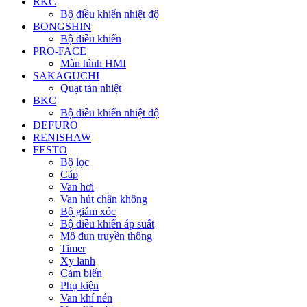
RKC
Bộ điều khiển nhiệt độ
BONGSHIN
Bộ điều khiển
PRO-FACE
Màn hình HMI
SAKAGUCHI
Quạt tản nhiệt
BKC
Bộ điều khiển nhiệt độ
DEFURO
RENISHAW
FESTO
Bộ lọc
Cáp
Van hơi
Van hút chân không
Bộ giảm xóc
Bộ điều khiển áp suất
Mô đun truyền thông
Timer
Xy lanh
Cảm biến
Phụ kiện
Van khí nén