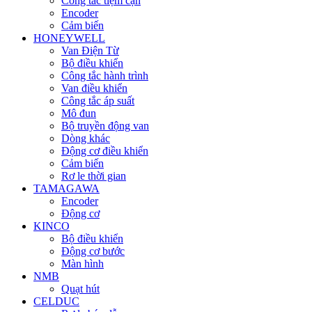
Công tắc tiệm cận
Encoder
Cảm biến
HONEYWELL
Van Điện Từ
Bộ điều khiển
Công tắc hành trình
Van điều khiển
Công tắc áp suất
Mô đun
Bộ truyền động van
Dòng khác
Động cơ điều khiển
Cảm biến
Rơ le thời gian
TAMAGAWA
Encoder
Động cơ
KINCO
Bộ điều khiển
Động cơ bước
Màn hình
NMB
Quạt hút
CELDUC