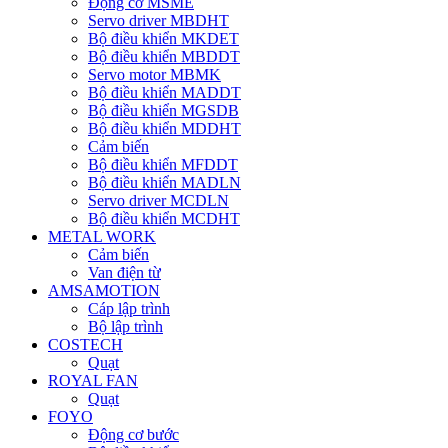
Động cơ MSME
Servo driver MBDHT
Bộ điều khiển MKDET
Bộ điều khiển MBDDT
Servo motor MBMK
Bộ điều khiển MADDT
Bộ điều khiển MGSDB
Bộ điều khiển MDDHT
Cảm biến
Bộ điều khiển MFDDT
Bộ điều khiển MADLN
Servo driver MCDLN
Bộ điều khiển MCDHT
METAL WORK
Cảm biến
Van điện từ
AMSAMOTION
Cáp lập trình
Bộ lập trình
COSTECH
Quạt
ROYAL FAN
Quạt
FOYO
Động cơ bước