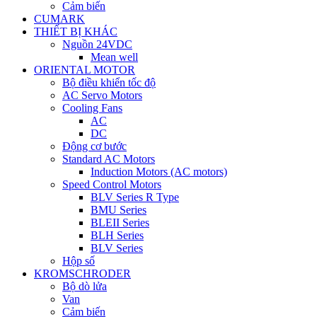
Cảm biến
CUMARK
THIẾT BỊ KHÁC
Nguồn 24VDC
Mean well
ORIENTAL MOTOR
Bộ điều khiển tốc độ
AC Servo Motors
Cooling Fans
AC
DC
Động cơ bước
Standard AC Motors
Induction Motors (AC motors)
Speed Control Motors
BLV Series R Type
BMU Series
BLEII Series
BLH Series
BLV Series
Hộp số
KROMSCHRODER
Bộ dò lửa
Van
Cảm biến