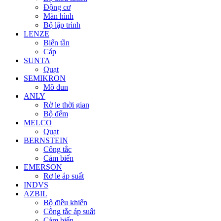
Động cơ
Màn hình
Bộ lập trình
LENZE
Biến tần
Cáp
SUNTA
Quạt
SEMIKRON
Mô đun
ANLY
Rờ le thời gian
Bộ đếm
MELCO
Quạt
BERNSTEIN
Công tắc
Cảm biến
EMERSON
Rơ le áp suất
INDVS
AZBIL
Bộ điều khiển
Công tắc áp suất
Cảm biến