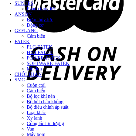
SUNTES
Phanh thủy lực
ANSON
Bơm thủy lực
Động cơ
GEFLANG
Cảm biến
FATEK
PLC-FATEK
HMI-FATEK
POWER-FATEK
SOFTWARE-FATEK
Mô đun
CHỔI THAN
SMC
Cuộn coil
Cảm biến
Bộ lọc khí nén
Bộ hút chân không
Bộ điều chỉnh áp suất
Loại khác
Xy lanh
Công tắc lưu lượng
Van
Máy bom