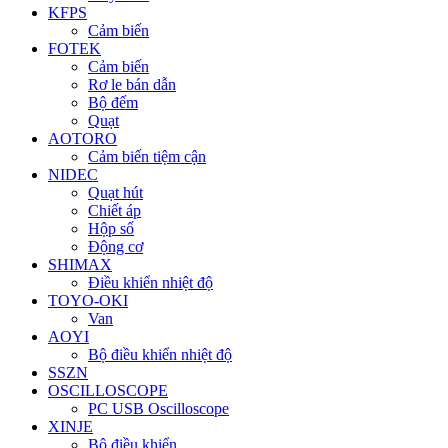
KFPS
Cảm biến
FOTEK
Cảm biến
Rơ le bán dẫn
Bộ đếm
Quạt
AOTORO
Cảm biến tiệm cận
NIDEC
Quạt hút
Chiết áp
Hộp số
Động cơ
SHIMAX
Điều khiển nhiệt độ
TOYO-OKI
Van
AOYI
Bộ điều khiển nhiệt độ
SSZN
OSCILLOSCOPE
PC USB Oscilloscope
XINJE
Bộ điều khiển