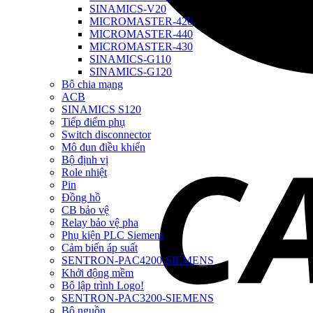
SINAMICS-V20
MICROMASTER-420
MICROMASTER-440
MICROMASTER-430
SINAMICS-G110
SINAMICS-G120
Bộ chia mạng
ACB
SINAMICS S120
Tiếp điểm phụ
Switch disconnector
Mô đun điều khiển
Bộ định vị
Role nhiệt
Pin
Đồng hồ
CB bảo vệ
Relay bảo vệ pha
Phụ kiện PLC Siemens
Cảm biến áp suất
SENTRON-PAC4200-SIEMENS
Khởi động mềm
Bộ lập trình Logo!
SENTRON-PAC3200-SIEMENS
Bộ nguồn