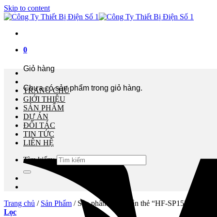
Skip to content
0
Giỏ hàng
Chưa có sản phẩm trong giỏ hàng.
TRANG CHỦ
GIỚI THIỆU
SẢN PHẨM
DỰ ÁN
ĐỐI TÁC
TIN TỨC
LIÊN HỆ
Tìm kiếm:
Trang chủ
/
Sản Phẩm
/
Sản phẩm được gắn thẻ “HF-SP1524B”
Lọc