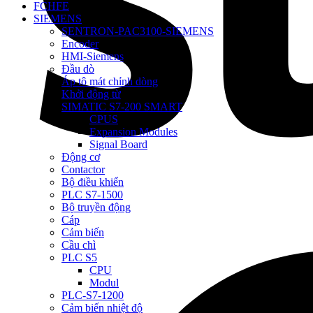
FCHFE
SIEMENS
SENTRON-PAC3100-SIEMENS
Encoder
HMI-Siemens
Đầu dò
Áp tô mát chỉnh dòng
Khởi động từ
SIMATIC S7-200 SMART
CPUS
Expansion Modules
Signal Board
Động cơ
Contactor
Bộ điều khiển
PLC S7-1500
Bộ truyền động
Cáp
Cảm biến
Cầu chì
PLC S5
CPU
Modul
PLC-S7-1200
Cảm biến nhiệt độ