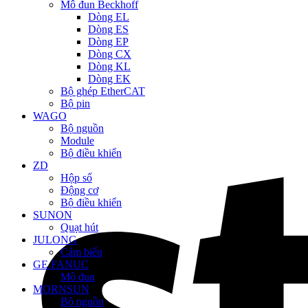
Mô đun Beckhoff
Dòng EL
Dòng ES
Dòng EP
Dòng CX
Dòng KL
Dòng EK
Bộ ghép EtherCAT
Bộ pin
WAGO
Bộ nguồn
Module
Bộ điều khiển
ZD
Hộp số
Động cơ
Bộ điều khiển
SUNON
Quạt hút
JULONG
Cảm biến
GE FANUC
Mô đun
MORNSUN
Bộ nguồn