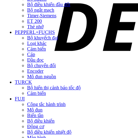
Bộ điều khiển đầu đốt
Bộ ngắt mạch
Timer-Siemens
ET 200
Thẻ nhớ
PEPPERL+FUCHS
Bộ khuyếch đại
Loại khác
Cảm biến
Cáp
Đầu đọc
Bộ chuyển đổi
Encoder
Mô đun nguồn
TURCK
Bộ hiển thị cảnh báo tốc độ
Cảm biến
FUJI
Công tắc hành trình
Mô đun
Biến tần
Bộ điều khiển
Động cơ
Bộ điều khiển nhiệt độ
Màn hình