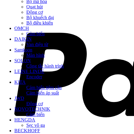
Bộ mã hóa
Quạt hút
Động cơ
Bộ khuếch đại
Bộ điều khiển
OMCH
Cảm biến
DAIKIN
Van điện từ
Samkoon
Màn hình
SOLON
Công tắc hành trình
LEINE LINDE
Encoder
KITA
Cảm biến tiệm cận
Cảm biến áp suất
JWD
Động cơ
NOVOTECHNIK
Cảm biến
HENGDA
Sẹc vô ga
BECKHOFF