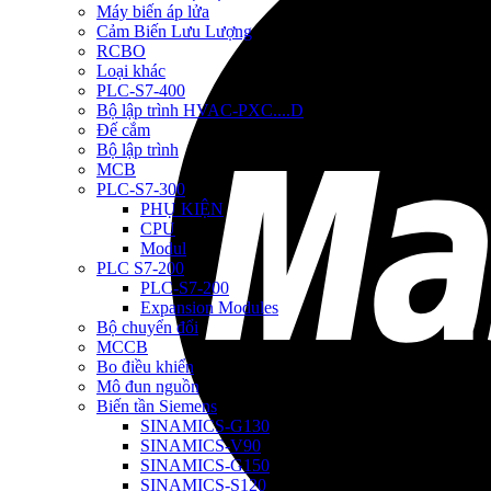
Máy biến áp lửa
Cảm Biến Lưu Lượng
RCBO
Loại khác
PLC-S7-400
Bộ lập trình HVAC-PXC....D
Đế cắm
Bộ lập trình
MCB
PLC-S7-300
PHỤ KIỆN
CPU
Modul
PLC S7-200
PLC-S7-200
Expansion Modules
Bộ chuyển đổi
MCCB
Bo điều khiển
Mô đun nguồn
Biến tần Siemens
SINAMICS-G130
SINAMICS-V90
SINAMICS-G150
SINAMICS-S120