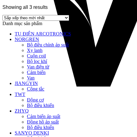
Showing all 3 results
Danh mục sản phẩm
TỤ ĐIỆN ARCOTRONICS
NORGREN
Bộ điều chỉnh áp suất
Xy lanh
Cuộn coil
Bộ lọc khí
Van điện từ
Cảm biến
Van
JIANGYIN
Công tắc
TWT
Động cơ
Bộ điều khiển
ZHYQ
Cảm biến áp suất
Đồng hồ áp suất
Bộ điều khiển
SANYO DENKI