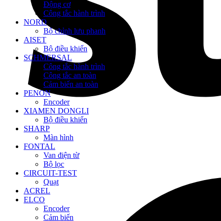
Động cơ
Công tắc hành trình
NORD
Bộ chỉnh lưu phanh
AISET
Bộ điều khiển
SCHMERSAL
Công tắc hành trình
Công tắc an toàn
Cảm biến an toàn
PENON
Encoder
XIAMEN DONGLI
Bộ điều khiển
SHARP
Màn hình
FONTAL
Van điện từ
Bộ lọc
CIRCUIT-TEST
Quạt
ACREL
ELCO
Encoder
Cảm biến